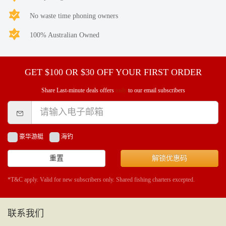
No waste time phoning owners
100% Australian Owned
GET $100 OR $30 OFF YOUR FIRST ORDER
Share Last-minute deals offers
only
to our email subscribers
豪华游艇
海钓
重置
解锁优惠码
*T&C apply. Valid for new subscribers only. Shared fishing charters excepted.
联系我们