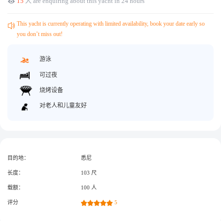
15
人 are enquiring about this yacht in 24 hours
获取游艇报价
为什么选择我们
游艇托管
服务条款
This yacht is currently operating with limited availability, book your date early so
you don’t miss out!
关于众艇
关于我们
获得优惠码
游泳
退款注意事项
帮助中心
可过夜
Guaranteed fish
烧烤设备
对老人和儿童友好
目的地：
悉尼
长度：
103 尺
载额：
100 人
评分
5