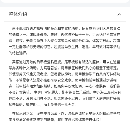
整体介绍
由于此艘超级游艇鲜明的特点和丰富的功能，使其成为我们客户最喜欢
的选择之一。游艇集豪华、典雅、现代与舒适于一身，可容纳12名贵宾在
海上过夜。无论是举办个人聚会亦或是公司商务活动，你皆可放心，超艇
一定让能带给你无限的惊喜。超艇是举办生日、婚礼、年终派对等等活动
的绝佳选择。
宾客通过宽敞的后甲板登临游艇，尾甲板设有舒适的座位，可以在这里
举办各种社交活动。为宾客着想，尾甲板区域我们贴心的设置了遮阳篷，
即使恶劣天气也无需考虑，您尽管放肆嗨。尾甲板游泳平台具有可伸缩功
能，不管是老人还是小孩都可以安全戏水。尾甲板和前甲板通过步道相
连，前甲板有晒太阳的躺椅，如果你喜欢太阳浴、喜欢小麦肤色，我们绝
不会让你失望。 主客厅空间超大，配有综合娱乐系统，举办海上派对只有
你想不到，没有我们办不到。如果你还不尽兴，我们豪华客房也同样等着
您来体验，躺在船上，海上夜景也一览无余。
在您尽兴之余，没有美食怎么可以，游艇聘请的五星级大厨精心准备的
美食能满足最挑剔吃货的味蕾，我们在悉尼等你来亲自体验！