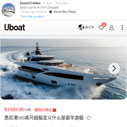
Darnel Veblen
(Cairns , Australia)
luxury yacht in Port Douglas
7 hours ago booked
uboat (live Data)
View this product
目的地
0
zh-CN
澳大利亚
墨尔本
黄金海岸
悉尼
布里斯班
凯恩斯
阿德莱德
塔斯马尼亚
珀斯
达尔文
whitsundays
sunshine coast
新西兰
奥克兰
1
/
10
游艇活动
包船海钓
拼船海钓
$3300.00
/小时
最低价保证
包豪华艇
悉尼港103英尺超艇定义什么是豪华游艇
服务