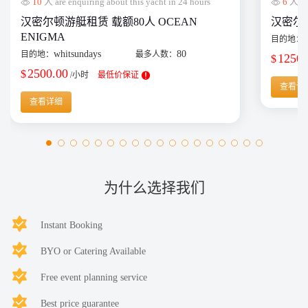
10
人 are enquiring about this yacht in 24 hours
6
人 are
汉密尔顿游艇租赁 载额80人 OCEAN
汉密尔顿单
ENIGMA
目的地：
whitsundays
80
目的地：
最多人数：
1250.
$
2500.00
$
/小时
最低价保证
查看详
查看详细
为什么选择我们
Instant Booking
BYO or Catering Available
Free event planning service
Best price guarantee