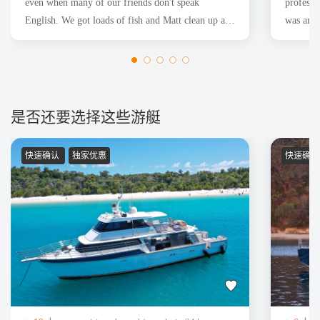
even when many of our friends don't speak
professi
English. We got loads of fish and Matt clean up all
was anxi
of them for us.
wanted.
是否还要选择这些游艇
快速确认
独家优惠
快速确