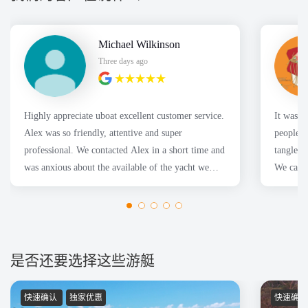
Michael Wilkinson
Three days ago
Highly appreciate uboat excellent customer service.
It was a great
Alex was so friendly, attentive and super
people f
professional. We contacted Alex in a short time and
tangles 
was anxious about the available of the yacht we
We caugh
wanted. Thanks
是否还要选择这些游艇
快速确认
独家优惠
快速确