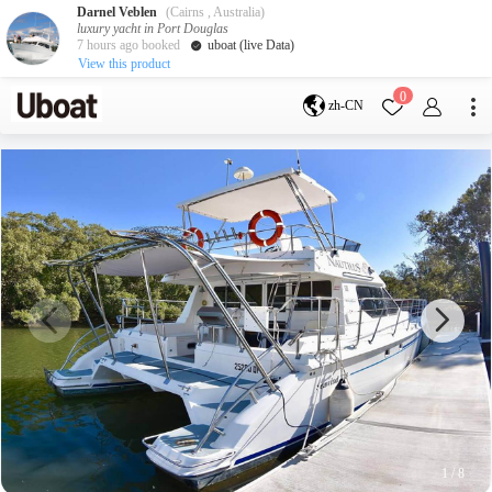
Darnel Veblen
(Cairns , Australia)
luxury yacht in Port Douglas
7 hours ago booked
uboat (live Data)
View this product
目的地
0
zh-CN
澳大利亚
墨尔本
黄金海岸
悉尼
布里斯班
凯恩斯
阿德莱德
塔斯马尼亚
珀斯
达尔文
whitsundays
sunshine coast
新西兰
奥克兰
游艇活动
包船海钓
拼船海钓
包豪华艇
1
/
8
服务