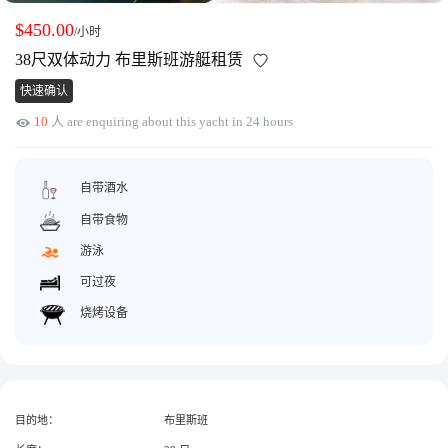
获取游艇报价
为什么选择我们
$450.00
/小时
游艇托管
服务条款
38尺双体动力 布里斯班游艇租赁
关于众艇
快速确认
关于我们
获得优惠码
10
人 are enquiring about this yacht in 24 hours
退款注意事项
帮助中心
Guaranteed fish
自带酒水
自带食物
游泳
可过夜
烧烤设备
目的地：
布里斯班