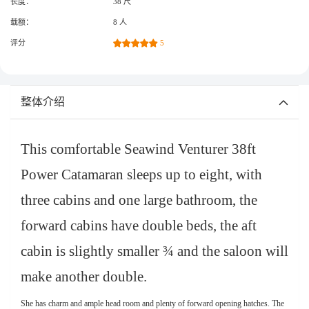
长度：
38 尺
载额：
8 人
评分
5
整体介绍
This comfortable Seawind Venturer 38ft
Power Catamaran sleeps up to eight, with
three cabins and one large bathroom, the
forward cabins have double beds, the aft
cabin is slightly smaller ¾ and the saloon will
make another double.
She has charm and ample head room and plenty of forward opening hatches. The