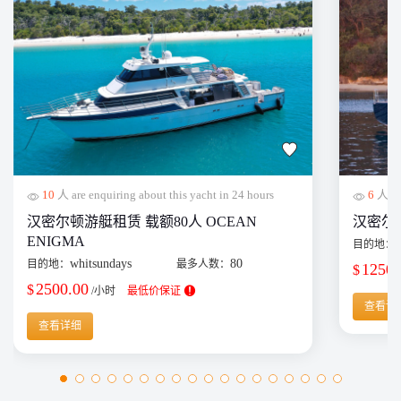
10
人 are enquiring about this yacht in 24 hours
6
人 are
汉密尔顿游艇租赁 载额80人 OCEAN
汉密尔顿单
ENIGMA
目的地：
whitsundays
80
目的地：
最多人数：
1250.
$
2500.00
$
/小时
最低价保证
查看详
查看详细