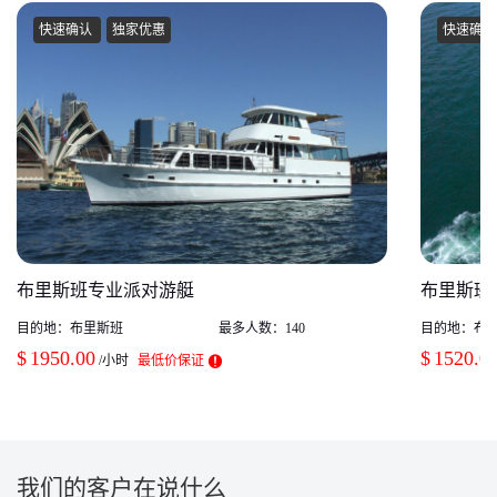
快速确认
独家优惠
快速确认
布里斯班专业派对游艇
布里斯班
目的地：
布里斯班
最多人数：
140
目的地：
布
$
1950.00
$
1520.0
/小时
最低价保证
我们的客户在说什么