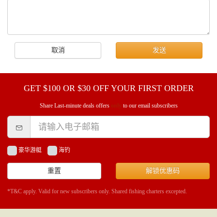
取消
发送
GET $100 OR $30 OFF YOUR FIRST ORDER
Share Last-minute deals offers
only
to our email subscribers
豪华游艇
海钓
重置
解锁优惠码
*T&C apply. Valid for new subscribers only. Shared fishing charters excepted.