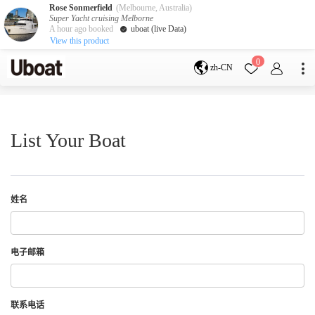
Rose Sonmerfield
(Melbourne, Australia)
Super Yacht cruising Melborne
A hour ago booked
uboat (live Data)
View this product
目的地
0
zh-CN
澳大利亚
墨尔本
黄金海岸
悉尼
布里斯班
凯恩斯
阿德莱德
List Your Boat
塔斯马尼亚
珀斯
达尔文
whitsundays
sunshine coast
新西兰
姓名
奥克兰
游艇活动
电子邮箱
包船海钓
拼船海钓
包豪华艇
联系电话
服务