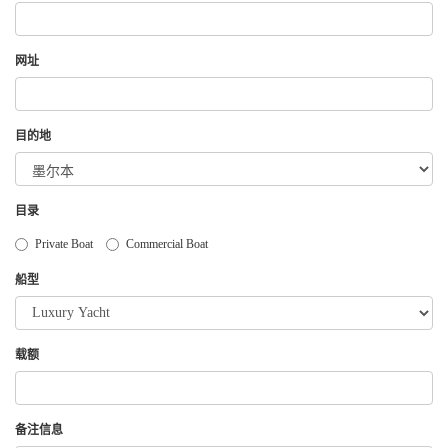
获取游艇报价
为什么选择我们
游艇托管
服务条款
网址
关于众艇
关于我们
获得优惠码
目的地
退款注意事项
帮助中心
Guaranteed fish
目录
Private Boat
Commercial Boat
船型
载额
备注信息