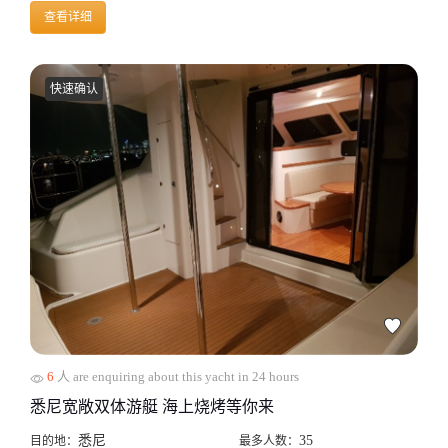
查看详细
快速确认
6
人 are enquiring about this yacht in 24 hours
悉尼宽敞双体游艇 海上烧烤等你来
悉尼
35
目的地：
最多人数：