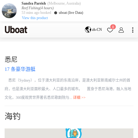
Sandra Parrish
(Melbourne, Australia)
Reef Fishing(4 hours)
53 mins ago booked
uboat (live Data)
View this product
目的地
0
zh-CN
澳大利亚
墨尔本
黄金海岸
悉尼
布里斯班
凯恩斯
阿德莱德
悉尼
塔斯马尼亚
珀斯
17
条豪华游艇
达尔文
whitsundays
sunshine coast
悉尼（Sydney），位于澳大利亚的东南沿岸，是澳大利亚新南威尔士州的首
新西兰
府，也是澳大利亚面积最大、人口最多的城市。 置身于悉尼海港，融入当地
奥克兰
文化，360度观赏世界著名悉尼歌剧院与...
详细 >>
游艇活动
海钓
包船海钓
拼船海钓
包豪华艇
服务