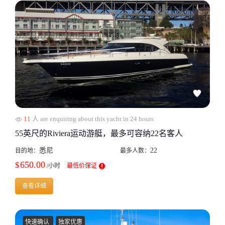
11
人 are enquiring about this yacht in 24 hours
55英尺的Riviera运动游艇，最多可容纳22名客人
悉尼
22
目的地：
最多人数：
650.00
$
/小时
最低价保证
查看详细
快速确认
独家优惠