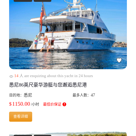
14
人 are enquiring about this yacht in 24 hours
悉尼86英尺豪华游艇与您邂逅悉尼港
悉尼
47
目的地：
最多人数：
1150.00
$
/小时
最低价保证
查看详细