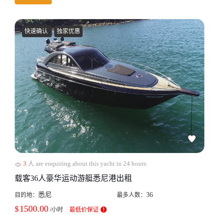
快速确认
独家优惠
3
人 are enquiring about this yacht in 24 hours
载客36人豪华运动游艇悉尼港出租
悉尼
36
目的地：
最多人数：
1500.00
$
/小时
最低价保证