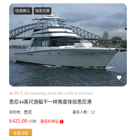
快速确认
独家优惠
10
人 are enquiring about this yacht in 24 hours
悉尼44英尺游艇不一样角度体验悉尼港
悉尼
12
目的地：
最多人数：
425.00
$
/小时
最低价保证
查看详细