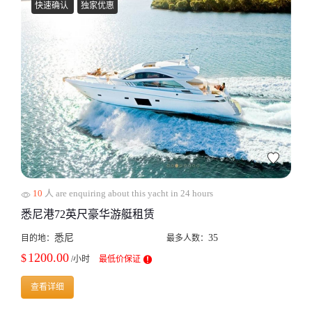
快速确认
独家优惠
10
人 are enquiring about this yacht in 24 hours
悉尼港72英尺豪华游艇租赁
悉尼
35
目的地：
最多人数：
1200.00
$
/小时
最低价保证
查看详细