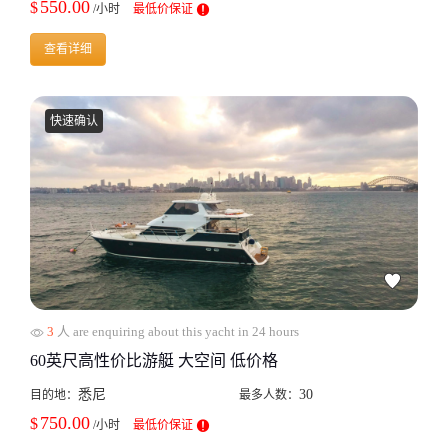
550.00
$
/小时
最低价保证
查看详细
快速确认
3
人 are enquiring about this yacht in 24 hours
60英尺高性价比游艇 大空间 低价格
悉尼
30
目的地：
最多人数：
750.00
$
/小时
最低价保证