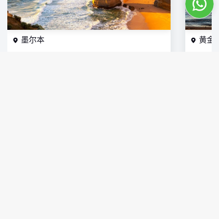
墨尔本
黄金
21
条豪华游艇
21
条豪华
65
条海钓船
52
条海钓
7759
人 已体验
2773
人 
我们的客户在说什么
Michael Wilkinson
Three days ago