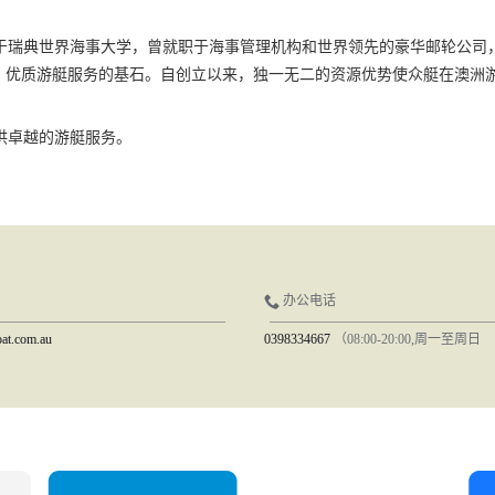
瑞典世界海事大学，曾就职于海事管理机构和世界领先的豪华邮轮公司
、优质游艇服务的基石。自创立以来，独一无二的资源优势使众艇在澳洲
供卓越的游艇服务。
办公电话
at.com.au
0398334667
（08:00-20:00,周一至周日