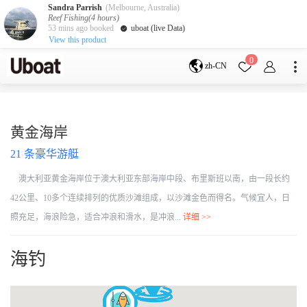
Sandra Parrish
(Melbourne, Australia)
Reef Fishing(4 hours)
53 mins ago booked
uboat (live Data)
View this product
目的地
0
zh-CN
澳大利亚
墨尔本
黄金海岸
悉尼
布里斯班
凯恩斯
阿德莱德
黄金海岸
塔斯马尼亚
珀斯
21
条豪华游艇
达尔文
whitsundays
sunshine coast
澳大利亚黄金海岸位于澳大利亚东部海岸中段、布里斯班以南，由一段长约
新西兰
42公里、10多个连续排列的优质沙滩组成，以沙滩金色而得名。气候宜人，日
奥克兰
照充足，海浪险急，适合冲浪和滑水，是冲浪...
详细 >>
游艇活动
海钓
包船海钓
拼船海钓
包豪华艇
服务