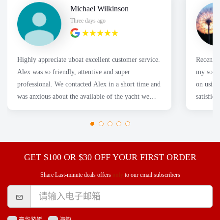
Michael Wilkinson
Three days ago
Highly appreciate uboat excellent customer service.
Recently
Alex was so friendly, attentive and super
my son's
professional. We contacted Alex in a short time and
on using
was anxious about the available of the yacht we
satisfie
wanted. Thanks
GET $100 OR $30 OFF YOUR FIRST ORDER
Share Last-minute deals offers
only
to our email subscribers