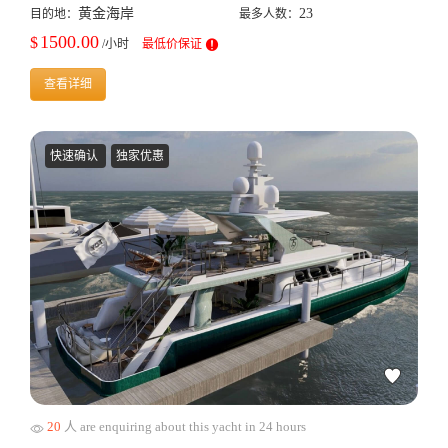
黄金海岸
23
目的地：
最多人数：
1500.00
$
/小时
最低价保证
查看详细
快速确认
独家优惠
20
人 are enquiring about this yacht in 24 hours