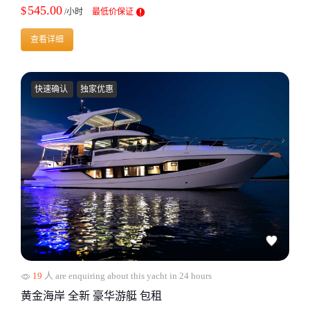
545.00
$
/小时
最低价保证
查看详细
快速确认
独家优惠
19
人 are enquiring about this yacht in 24 hours
黄金海岸 全新 豪华游艇 包租