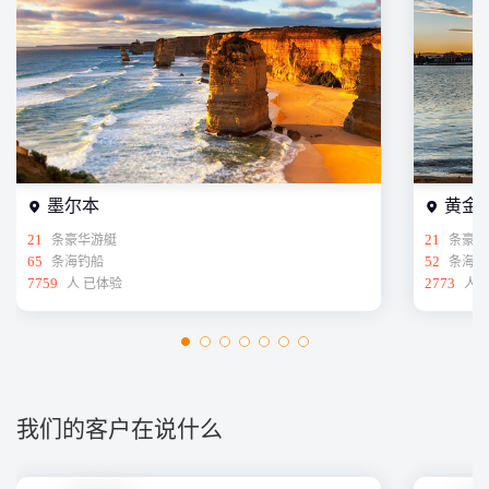
墨尔本
黄金
21
条豪华游艇
21
条豪华
65
条海钓船
52
条海钓
7759
人 已体验
2773
人 
我们的客户在说什么