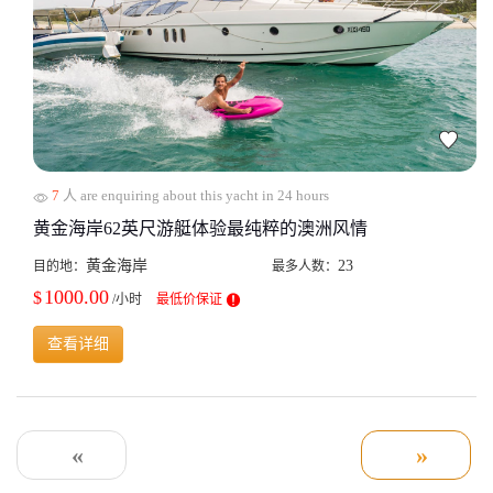
7
人 are enquiring about this yacht in 24 hours
黄金海岸62英尺游艇体验最纯粹的澳洲风情
黄金海岸
23
目的地：
最多人数：
1000.00
$
/小时
最低价保证
查看详细
«
»