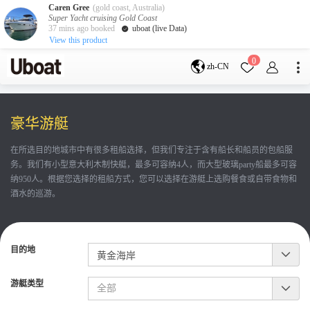
Caren Gree
(gold coast, Australia)
Super Yacht cruising Gold Coast
37 mins ago booked
uboat (live Data)
View this product
目的地
0
zh-CN
澳大利亚
墨尔本
黄金海岸
悉尼
布里斯班
豪华游艇
凯恩斯
阿德莱德
塔斯马尼亚
珀斯
在所选目的地城市中有很多租船选择，但我们专注于含有船长和船员的包船服
达尔文
whitsundays
务。我们有小型意大利木制快艇，最多可容纳4人，而大型玻璃party船最多可容
sunshine coast
纳950人。根据您选择的租船方式，您可以选择在游艇上选购餐食或自带食物和
新西兰
酒水的巡游。
奥克兰
游艇活动
目的地
包船海钓
拼船海钓
包豪华艇
游艇类型
服务