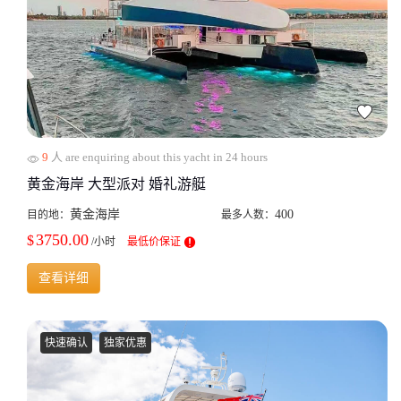
9
人 are enquiring about this yacht in 24 hours
黄金海岸 大型派对 婚礼游艇
黄金海岸
400
目的地：
最多人数：
3750.00
$
/小时
最低价保证
查看详细
快速确认
独家优惠