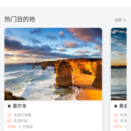
热门目的地
全部
墨尔本
黄金
21
条豪华游艇
21
条豪华
65
条海钓船
52
条海钓
7759
人 已体验
2773
人 