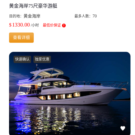
黄金海岸75尺豪华游艇
黄金海岸
70
目的地：
最多人数：
1330.00
$
/小时
最低价保证
查看详细
快速确认
独家优惠