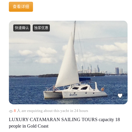
查看详细
快速确认
独家优惠
8
人 are enquiring about this yacht in 24 hours
LUXURY CATAMARAN SAILING TOURS capacity 18
people in Gold Coast