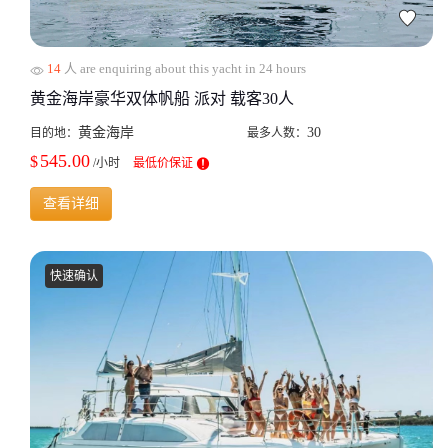
14
人 are enquiring about this yacht in 24 hours
黄金海岸豪华双体帆船 派对 载客30人
黄金海岸
30
目的地：
最多人数：
545.00
$
/小时
最低价保证
查看详细
快速确认