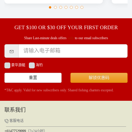
GET $100 OR $30 OFF YOUR FIRST ORDER
Share Last-minute deals offers
only
to our email subscribers
豪华游艇
海钓
重置
解锁优惠码
*T&C apply. Valid for new subscribers only. Shared fishing charters excepted.
联系我们
客服电话
+61477529999
（7x24小时）