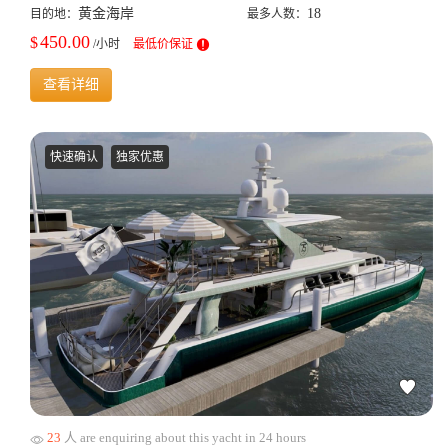
黄金海岸
18
目的地：
最多人数：
450.00
$
/小时
最低价保证
查看详细
快速确认
独家优惠
23
人 are enquiring about this yacht in 24 hours