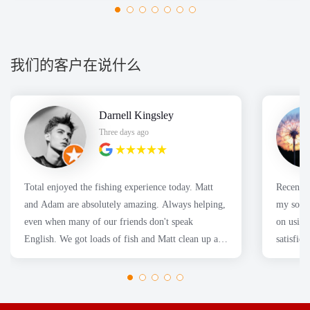
我们的客户在说什么
Darnell Kingsley
Three days ago
Total enjoyed the fishing experience today. Matt
Recently
and Adam are absolutely amazing. Always helping,
my son's
even when many of our friends don't speak
on using
English. We got loads of fish and Matt clean up all
satisfie
of them for us.