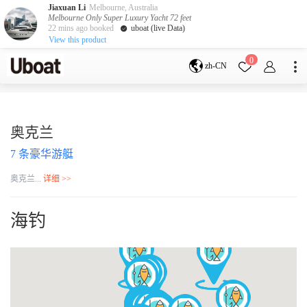
Jiaxuan Li
Melbourne, Australia
Melbourne Only Super Luxury Yacht 72 feet
22 mins ago booked
uboat (live Data)
View this product
目的地
0
zh-CN
澳大利亚
墨尔本
黄金海岸
悉尼
布里斯班
凯恩斯
阿德莱德
奥克兰
塔斯马尼亚
珀斯
7
条豪华游艇
达尔文
whitsundays
sunshine coast
奥克兰...
详细 >>
新西兰
奥克兰
海钓
游艇活动
包船海钓
拼船海钓
包豪华艇
服务