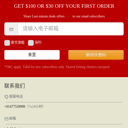
GET $100 OR $30 OFF YOUR FIRST ORDER
Share Last-minute deals offers
only
to our email subscribers
豪华游艇
海钓
重置
解锁优惠码
*T&C apply. Valid for new subscribers only. Shared fishing charters excepted.
联系我们
客服电话
+61477529999
（7x24小时）
邮箱