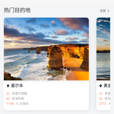
热门目的地
全部
墨尔本
黄金
21
条豪华游艇
21
条豪华
65
条海钓船
52
条海钓
7759
人 已体验
2773
人 