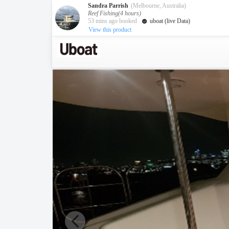
Sandra Parrish
(Melbourne, Australia)
Reef Fishing(4 hours)
53 mins ago booked
uboat (live Data)
View this product
澳大利亚
目的地
墨尔本
凯恩斯
达尔文
新西兰
奥克兰
包船海钓
游艇活动
获取游艇报价
服务
关于我们
关于众艇
Guaranteed fish