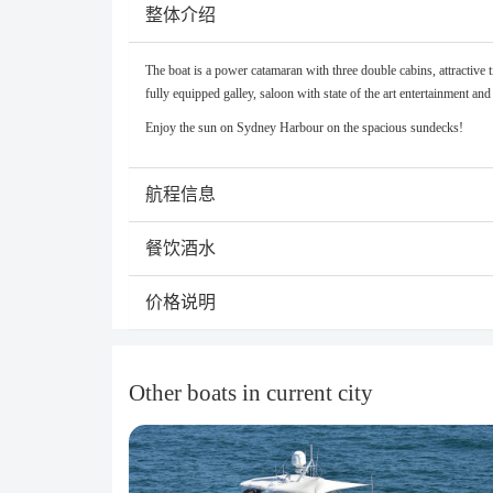
整体介绍
The boat is a power catamaran with three double cabins, attractive 
fully equipped galley, saloon with state of the art entertainment 
Enjoy the sun on Sydney Harbour on the spacious sundecks!
航程信息
餐饮酒水
价格说明
Other boats in current city