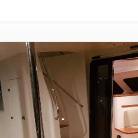
黄金海岸
悉尼
阿德莱德
塔斯马尼亚
whitsundays
sunshine coast
拼船海钓
包豪华艇
为什么选择我们
游艇托管
获得优惠码
退款注意事项