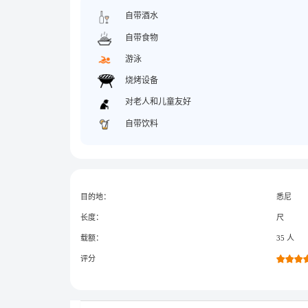
自带酒水
自带食物
游泳
烧烤设备
对老人和儿童友好
自带饮料
目的地：
悉尼
长度：
尺
载额：
35 人
评分