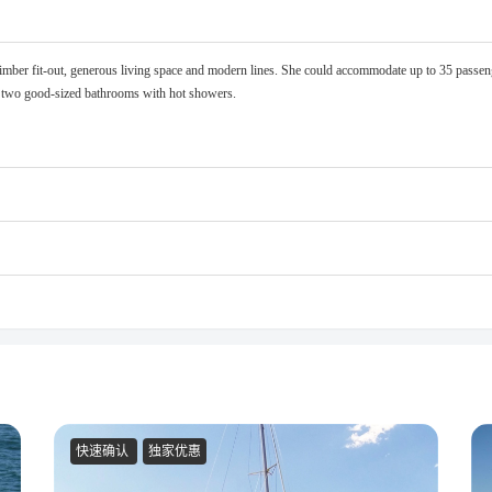
timber fit-out, generous living space and modern lines. She could accommodate up to 35 passenge
and two good-sized bathrooms with hot showers.
快速确认
独家优惠