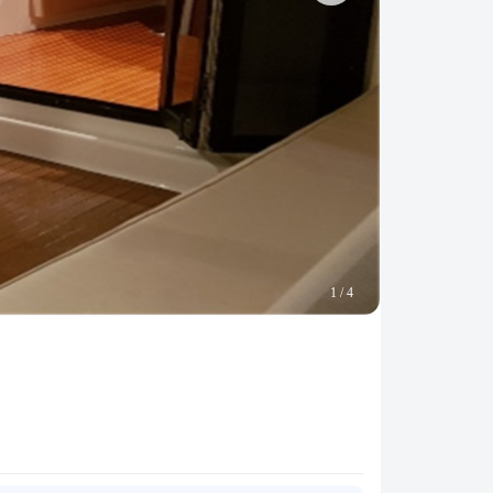
1
/
4