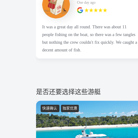
One day ago
It was a great day all round. There was about 11
people fishing on the boat, so there was a few tangles
but nothing the crew couldn't fix quickly. We caught a
decent amount of fish.
是否还要选择这些游艇
快速确认
独家优惠