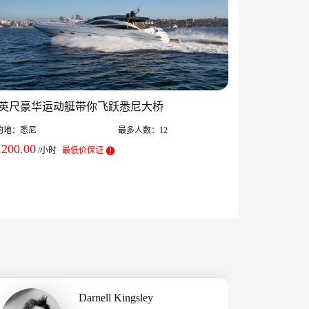
8英尺豪华运动艇带你飞跃悉尼大桥
的地：
悉尼
最多人数：
12
悉尼游艇租赁Fle
1200.00
/小时
最低价保证
目的地：
悉尼
$
650.00
/小
Darnell Kingsley