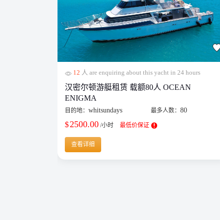
12
人 are enquiring about this yacht in 24 hours
汉密尔顿游艇租赁 载额80人 OCEAN
ENIGMA
whitsundays
80
目的地：
最多人数：
2500.00
$
/小时
最低价保证
查看详细