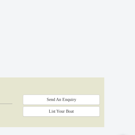
Send An Enquiry
List Your Boat