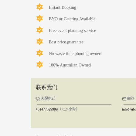
Instant Booking
BYO or Catering Available
Free event planning service
Best price guarantee
No waste time phoning owners
100% Australian Owned
联系我们
客服电话
邮箱
+61477529999
（7x24小时）
info@ubo