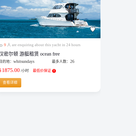
9
人 are enquiring about this yacht in 24 hours
32
人 are e
汉密尔顿 游艇租赁 ocean free
布里斯班
whitsundays
26
布
目的地：
最多人数：
目的地：
1875.00
430.00
$
$
/小时
最低价保证
/
查看详细
查看详细