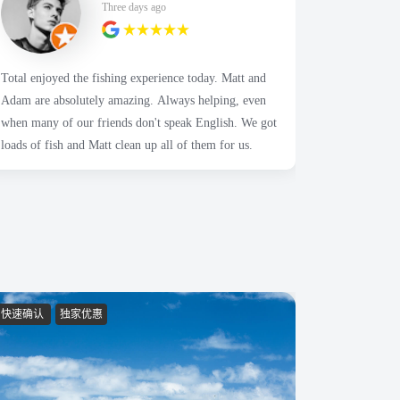
Three days ago
Total enjoyed the fishing experience today. Matt and
The boat w
Adam are absolutely amazing. Always helping, even
sure our ex
when many of our friends don't speak English. We got
accommodati
loads of fish and Matt clean up all of them for us.
keeping us 
had a fanta
Thanks Nbo
快速确认
独家优惠
快速确认