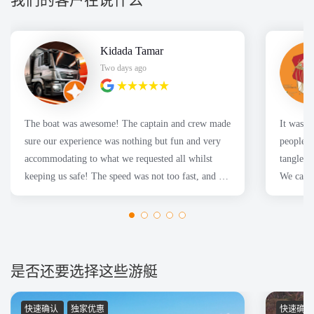
Kidada Tamar
Two days ago
The boat was awesome! The captain and crew made
It was a great
sure our experience was nothing but fun and very
people f
accommodating to what we requested all whilst
tangles 
keeping us safe! The speed was not too fast, and we
We caugh
had a fantastic time for the Sydney harbor cruise!
Thanks Nboats!
是否还要选择这些游艇
快速确认
独家优惠
快速确