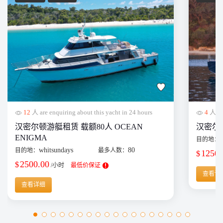
12
人 are enquiring about this yacht in 24 hours
4
人 are
汉密尔顿游艇租赁 载额80人 OCEAN
汉密尔顿单
ENIGMA
目的地：
whitsundays
80
目的地：
最多人数：
1250.
$
2500.00
$
/小时
最低价保证
查看详
查看详细