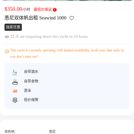
获取游艇报价
为什么选择我们
$350.00
/小时
最低价保证
游艇托管
服务条款
悉尼双体帆出租 Seawind 1000
关于众艇
独家优惠
关于我们
获得优惠码
12
人 are enquiring about this yacht in 24 hours
退款注意事项
帮助中心
Guaranteed fish
This yacht is currently operating with limited availability, book your date early so
you don’t miss out!
自带酒水
自带食物
游泳
低价保障
目的地：
悉尼