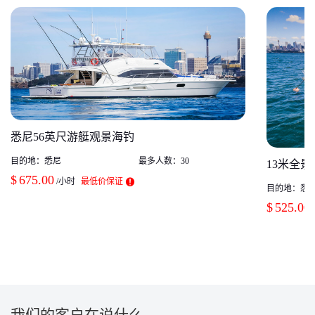
悉尼56英尺游艇观景海钓
目的地：
悉尼
最多人数：
30
13米全
$
675.00
/小时
最低价保证
目的地：
悉
$
525.00
我们的客户在说什么