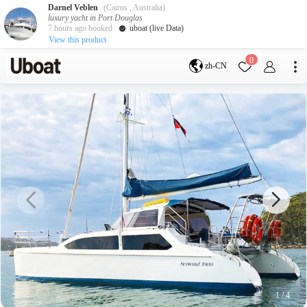
Darnel Veblen
(Cairns , Australia)
luxury yacht in Port Douglas
7 hours ago booked
uboat (live Data)
View this product
目的地
0
zh-CN
澳大利亚
墨尔本
黄金海岸
悉尼
布里斯班
凯恩斯
阿德莱德
塔斯马尼亚
珀斯
达尔文
whitsundays
sunshine coast
新西兰
奥克兰
游艇活动
包船海钓
拼船海钓
包豪华艇
1
/
4
服务