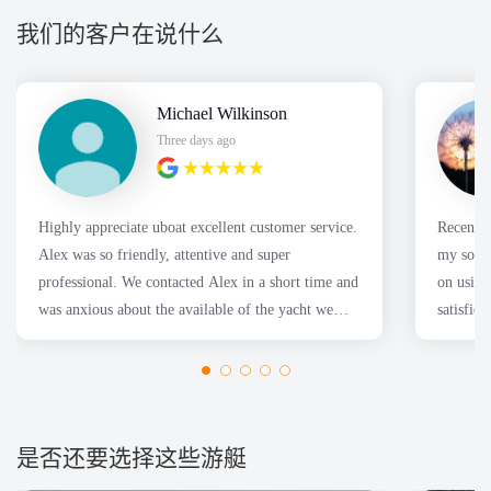
我们的客户在说什么
Michael Wilkinson
Three days ago
Highly appreciate uboat excellent customer service.
Recently
Alex was so friendly, attentive and super
my son's
professional. We contacted Alex in a short time and
on using
was anxious about the available of the yacht we
satisfie
wanted. Thanks
是否还要选择这些游艇