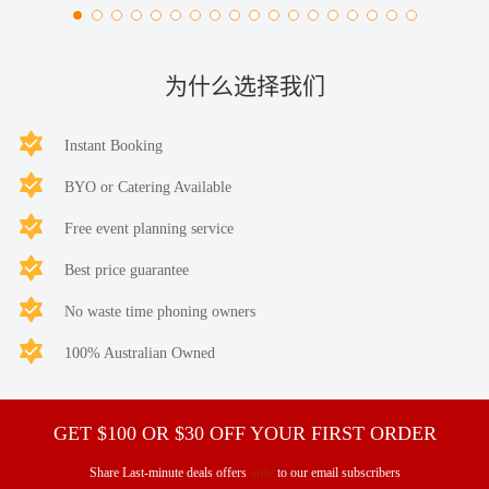
为什么选择我们
Instant Booking
BYO or Catering Available
Free event planning service
Best price guarantee
No waste time phoning owners
100% Australian Owned
GET $100 OR $30 OFF YOUR FIRST ORDER
Share Last-minute deals offers
only
to our email subscribers