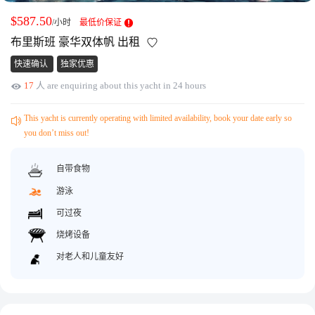
获取游艇报价
为什么选择我们
$587.50
/小时
最低价保证
游艇托管
服务条款
布里斯班 豪华双体帆 出租
关于众艇
快速确认
独家优惠
关于我们
获得优惠码
17
人 are enquiring about this yacht in 24 hours
退款注意事项
帮助中心
Guaranteed fish
This yacht is currently operating with limited availability, book your date early so
you don’t miss out!
自带食物
游泳
可过夜
烧烤设备
对老人和儿童友好