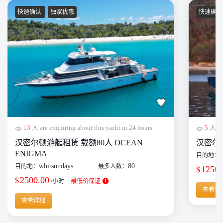
快速确认
独家优惠
快速确
13
人 are enquiring about this yacht in 24 hours
5
人 are
汉密尔顿游艇租赁 载额80人 OCEAN
汉密尔顿单
ENIGMA
目的地：
whitsundays
80
目的地：
最多人数：
1250.
$
2500.00
$
/小时
最低价保证
查看详
查看详细