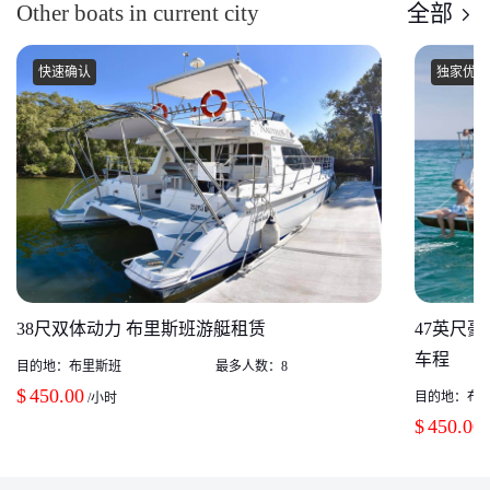
Other boats in current city
全部
快速确认
独家优惠
38尺双体动力 布里斯班游艇租赁
47英尺
车程
目的地：
布里斯班
最多人数：
8
$
450.00
目的地：
布
/小时
$
450.00