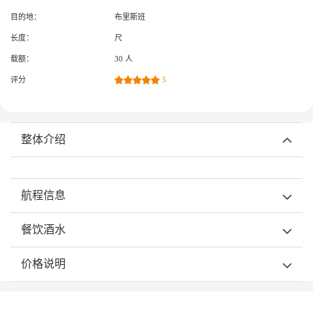
目的地：
布里斯班
长度：
尺
载额：
30 人
评分
5
整体介绍
航程信息
餐饮酒水
价格说明