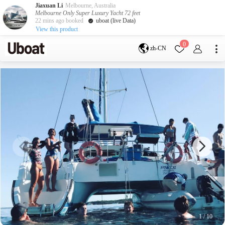
Jiaxuan Li
Melbourne, Australia
Melbourne Only Super Luxury Yacht 72 feet
22 mins ago booked
uboat (live Data)
View this product
目的地
0
zh-CN
澳大利亚
墨尔本
黄金海岸
悉尼
布里斯班
凯恩斯
阿德莱德
塔斯马尼亚
珀斯
达尔文
whitsundays
sunshine coast
新西兰
奥克兰
游艇活动
包船海钓
拼船海钓
包豪华艇
1
/
10
服务