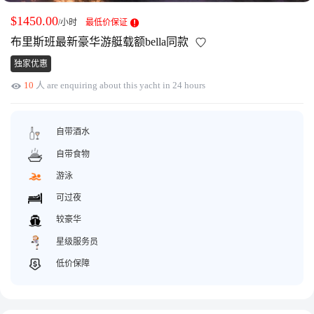
获取游艇报价
为什么选择我们
$1450.00
/小时
最低价保证
游艇托管
服务条款
布里斯班最新豪华游艇载额bella同款
关于众艇
独家优惠
关于我们
获得优惠码
10
人 are enquiring about this yacht in 24 hours
退款注意事项
帮助中心
Guaranteed fish
自带酒水
自带食物
游泳
可过夜
较豪华
星级服务员
低价保障