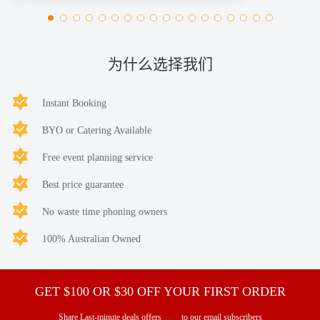
为什么选择我们
Instant Booking
BYO or Catering Available
Free event planning service
Best price guarantee
No waste time phoning owners
100% Australian Owned
GET $100 OR $30 OFF YOUR FIRST ORDER
Share Last-minute deals offers
only
to our email subscribers