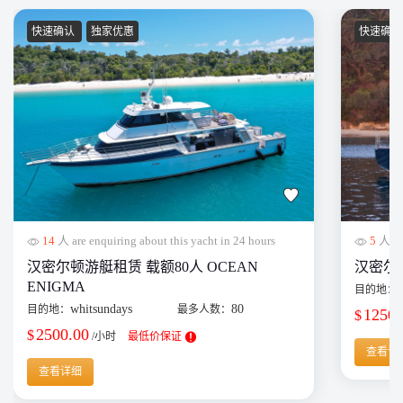
快速确认
独家优惠
快速确
14
人 are enquiring about this yacht in 24 hours
5
人 are
汉密尔顿游艇租赁 载额80人 OCEAN
汉密尔顿单
ENIGMA
目的地：
whitsundays
80
目的地：
最多人数：
1250.
$
2500.00
$
/小时
最低价保证
查看详
查看详细