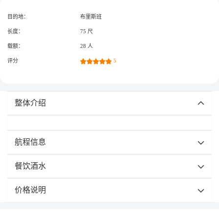
目的地：
布里斯班
长度：
75 尺
载额：
28 人
评分
5
整体介绍
航程信息
餐饮酒水
价格说明