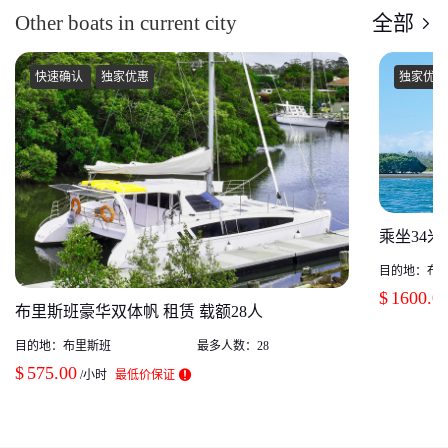
Other boats in current city
全部
快速确认
独家优惠
独家优惠
乘坐34
目的地：
布
$
1600.0
布里斯班豪华双体帆 租赁 载额28人
目的地：
布里斯班
最多人数：
28
$
575.00
/小时
最低价保证