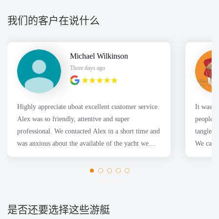
我们的客户在说什么
Michael Wilkinson
Three days ago
Highly appreciate uboat excellent customer service.
It was a great
Alex was so friendly, attentive and super
people f
professional. We contacted Alex in a short time and
tangles 
was anxious about the available of the yacht we
We caugh
wanted. Thanks
是否还要选择这些游艇