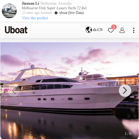
Jiaxuan Li
Melbourne, Australia
Melbourne Only Super Luxury Yacht 72 feet
22 mins ago booked
uboat (live Data)
View this product
目的地
0
zh-CN
澳大利亚
墨尔本
黄金海岸
悉尼
布里斯班
凯恩斯
阿德莱德
塔斯马尼亚
珀斯
达尔文
whitsundays
sunshine coast
新西兰
奥克兰
游艇活动
包船海钓
拼船海钓
包豪华艇
1
/
8
服务