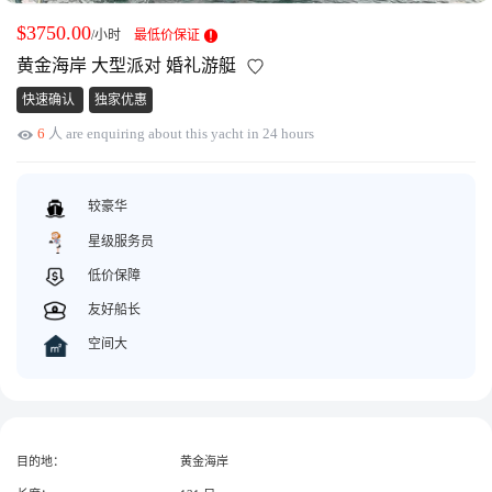
获取游艇报价
为什么选择我们
$3750.00
/小时
最低价保证
游艇托管
服务条款
黄金海岸 大型派对 婚礼游艇
关于众艇
快速确认
独家优惠
关于我们
获得优惠码
6
人 are enquiring about this yacht in 24 hours
退款注意事项
帮助中心
Guaranteed fish
较豪华
星级服务员
低价保障
友好船长
空间大
目的地：
黄金海岸