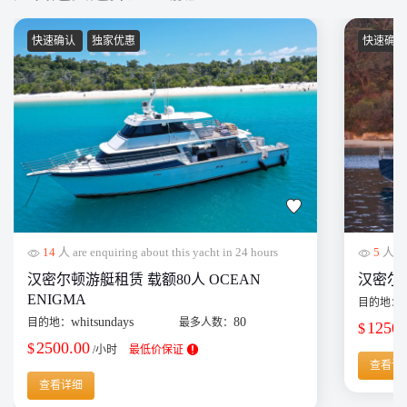
快速确认
独家优惠
快速确
14
人 are enquiring about this yacht in 24 hours
5
人 are
汉密尔顿游艇租赁 载额80人 OCEAN
汉密尔顿单
ENIGMA
目的地：
whitsundays
80
目的地：
最多人数：
1250.
$
2500.00
$
/小时
最低价保证
查看详
查看详细