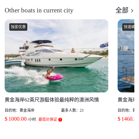
Other boats in current city
全部
独家优惠
快速确
黄金海岸62英尺游艇体验最纯粹的澳洲风情
黄金海岸
目的地：
黄金海岸
最多人数：
23
目的地：
黄
$
1000.00
$
1460.0
/小时
最低价保证