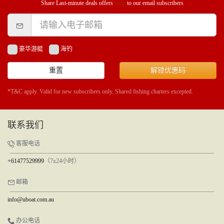
Share Last-minute deals offers
only
to our email subscribers
豪华游艇
海钓
重置
解锁优惠码
*T&C apply. Valid for new subscribers only. Shared fishing charters excepted.
联系我们
客服电话
+61477529999
（7x24小时）
邮箱
info@uboat.com.au
办公电话