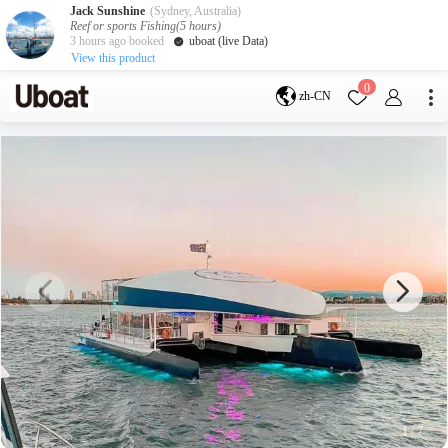
Jack Sunshine
(Sydney, Australia)
Reef or sports Fishing(5 hours)
3 hours ago booked
uboat (live Data)
View this product
目的地
0
zh-CN
澳大利亚
墨尔本
黄金海岸
悉尼
布里斯班
凯恩斯
阿德莱德
塔斯马尼亚
珀斯
达尔文
whitsundays
sunshine coast
新西兰
奥克兰
游艇活动
包船海钓
拼船海钓
包豪华艇
1
/
7
服务