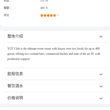
长度：
131 尺
载额：
400 人
评分
5
整体介绍
YOT Club is the ultimate event venue with luxury over two levels for up to 400
guests offeing two cocktail bars, commercial kitchen and state of the art AV with
production support.
航程信息
餐饮酒水
价格说明