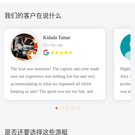
我们的客户在说什么
Kidada Tamar
Two days ago
The boat was awesome! The captain and crew made
Highly a
sure our experience was nothing but fun and very
Alex was
accommodating to what we requested all whilst
professi
keeping us safe! The speed was not too fast, and we
was anxi
had a fantastic time for the Sydney harbor cruise!
wanted.
Thanks Nboats!
是否还要选择这些游艇