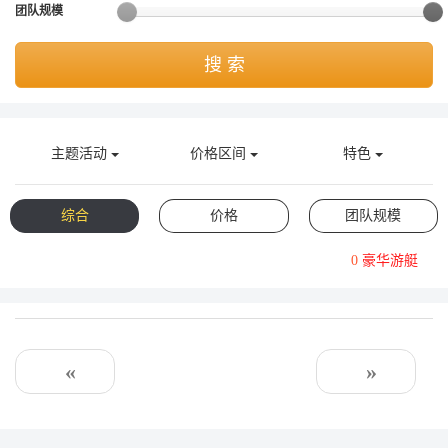
团队规模
获取游艇报价
为什么选择我们
游艇托管
服务条款
搜 索
关于众艇
关于我们
获得优惠码
退款注意事项
帮助中心
主题活动
价格区间
特色
Guaranteed fish
综合
价格
团队规模
0
豪华游艇
«
»