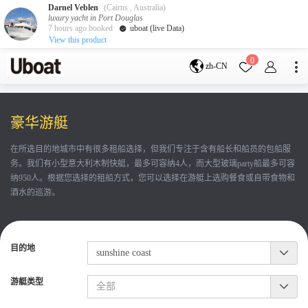
Darnel Veblen
(Cairns , Australia)
luxury yacht in Port Douglas
7 hours ago booked
uboat (live Data)
View this product
目的地
0
zh-CN
澳大利亚
墨尔本
黄金海岸
悉尼
布里斯班
豪华游艇
凯恩斯
阿德莱德
塔斯马尼亚
珀斯
在所选目的地城市中有很多租船选择，但我们专注于含有船长和船员的包船服
达尔文
whitsundays
务。我们有小型意大利木制快艇，最多可容纳4人，而大型玻璃party船最多可容
sunshine coast
纳950人。根据您选择的租船方式，您可以选择在游艇上选购餐食或自带食物和
新西兰
酒水的巡游。
奥克兰
游艇活动
目的地
包船海钓
拼船海钓
包豪华艇
游艇类型
服务