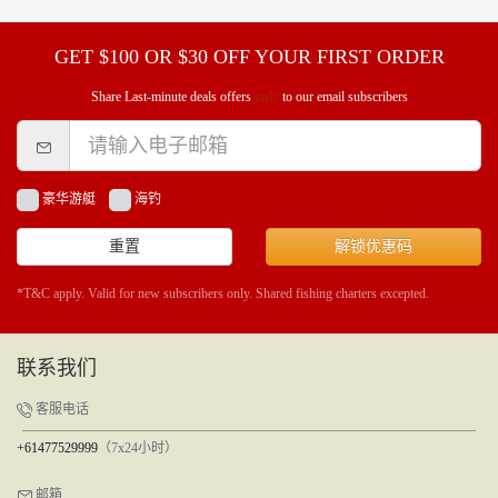
GET $100 OR $30 OFF YOUR FIRST ORDER
Share Last-minute deals offers
only
to our email subscribers
豪华游艇
海钓
重置
解锁优惠码
*T&C apply. Valid for new subscribers only. Shared fishing charters excepted.
联系我们
客服电话
+61477529999
（7x24小时）
邮箱