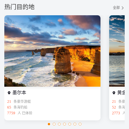
热门目的地
全部
墨尔本
黄金
21
条豪华游艇
21
条豪华
65
条海钓船
52
条海钓
7759
人 已体验
2773
人 