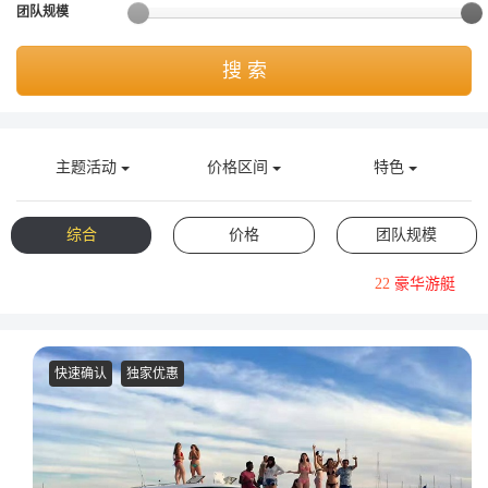
团队规模
获取游艇报价
为什么选择我们
游艇托管
服务条款
搜 索
关于众艇
关于我们
获得优惠码
退款注意事项
帮助中心
主题活动
价格区间
特色
Guaranteed fish
综合
价格
团队规模
22
豪华游艇
快速确认
独家优惠