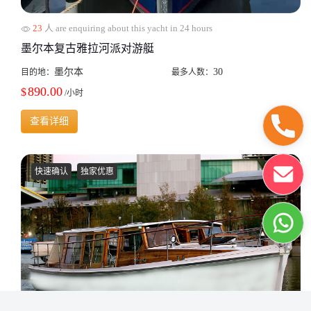
23
人 are enquiring about this yacht in 24 hours
墨尔本复古雅拉河派对游艇
墨尔本
30
目的地：
最多人数：
890.00
$
/小时
查看详细
快速确认
独家优惠