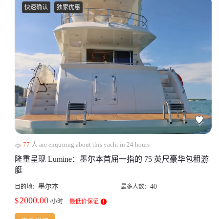
快速确认
独家优惠
77
人 are enquiring about this yacht in 24 hours
隆重呈现 Lumine：墨尔本首屈一指的 75 英尺豪华包租游
艇
墨尔本
40
目的地：
最多人数：
2000.00
$
/小时
最低价保证