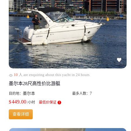
10
人 are enquiring about this yacht in 24 hours
墨尔本28尺高性价比游艇
墨尔本
7
目的地：
最多人数：
449.00
$
/小时
最低价保证
查看详细