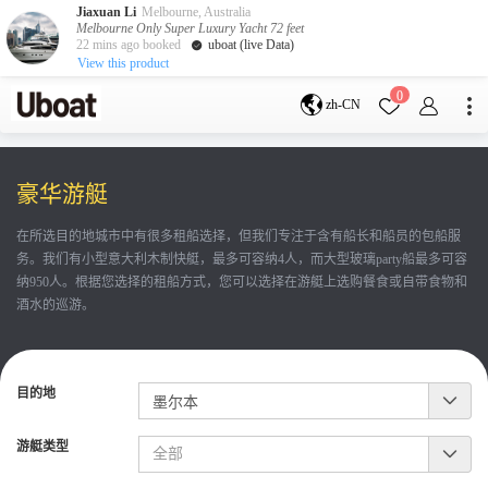
Jiaxuan Li
Melbourne, Australia
Melbourne Only Super Luxury Yacht 72 feet
22 mins ago booked
uboat (live Data)
View this product
目的地
0
zh-CN
澳大利亚
墨尔本
黄金海岸
悉尼
布里斯班
豪华游艇
凯恩斯
阿德莱德
塔斯马尼亚
珀斯
在所选目的地城市中有很多租船选择，但我们专注于含有船长和船员的包船服
达尔文
whitsundays
务。我们有小型意大利木制快艇，最多可容纳4人，而大型玻璃party船最多可容
sunshine coast
纳950人。根据您选择的租船方式，您可以选择在游艇上选购餐食或自带食物和
新西兰
酒水的巡游。
奥克兰
游艇活动
目的地
包船海钓
拼船海钓
包豪华艇
游艇类型
服务