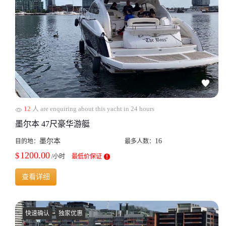
12
人 are enquiring about this yacht in 24 hours
墨尔本 47尺豪华游艇
墨尔本
16
目的地：
最多人数：
1200.00
$
/小时
最低价保证
查看详细
快速确认
独家优惠