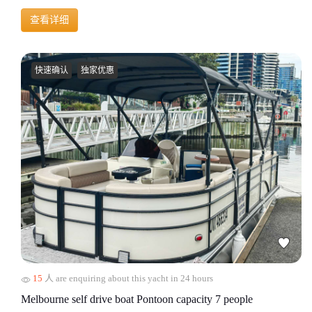
查看详细
快速确认
独家优惠
15
人 are enquiring about this yacht in 24 hours
Melbourne self drive boat Pontoon capacity 7 people