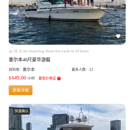
32
人 are enquiring about this yacht in 24 hours
墨尔本40尺豪华游艇
墨尔本
12
目的地：
最多人数：
649.00
$
/小时
最低价保证
查看详细
快速确认