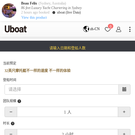
Beau Felix
(Sydney, Australia)
86 feet Luxury Yacht Chartering in Sydney
2 hours ago booked
uboat (live Data)
View this product
目的地
0
zh-CN
澳大利亚
墨尔本
黄金海岸
请输入日期和登船人数
悉尼
布里斯班
凯恩斯
阿德莱德
塔斯马尼亚
珀斯
当前预定
达尔文
whitsundays
32英尺摩托艇不一样的速度 不一样的体验
sunshine coast
登船时间
新西兰
奥克兰
团队规模
游艇活动
包船海钓
拼船海钓
包豪华艇
时长
服务