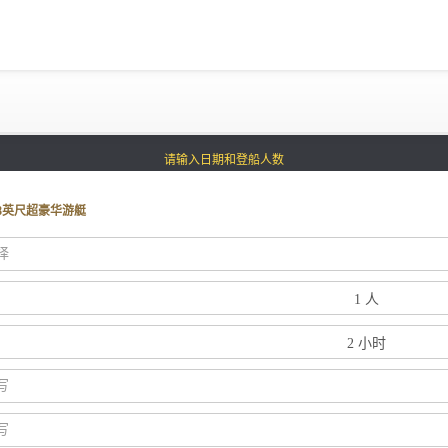
黄金海岸
悉尼
阿德莱德
塔斯马尼亚
请输入日期和登船人数
whitsundays
sunshine coast
8英尺超豪华游艇
拼船海钓
包豪华艇
为什么选择我们
游艇托管
获得优惠码
退款注意事项