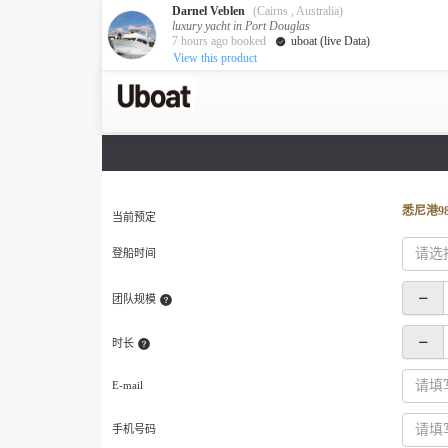
Darnel Veblen
(Cairns , Australia)
luxury yacht in Port Douglas
7 hours ago booked
uboat (live Data)
View this product
澳大利亚
目的地
墨尔本
凯恩斯
达尔文
新西兰
悉尼港9
当前预定
奥克兰
登船时间
包船海钓
游艇活动
团队规模
获取游艇报价
服务
时长
关于我们
关于众艇
E-mail
Guaranteed fish
手机号码