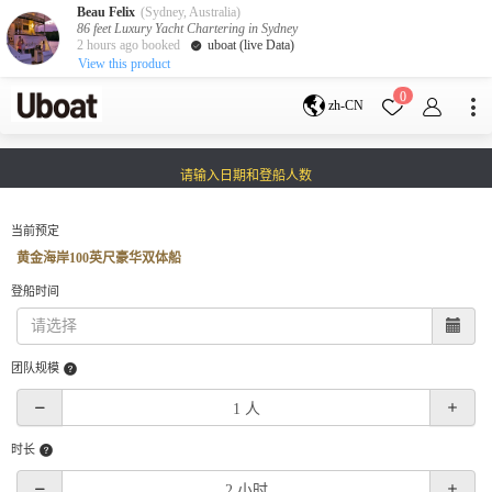
Beau Felix
(Sydney, Australia)
86 feet Luxury Yacht Chartering in Sydney
2 hours ago booked
uboat (live Data)
View this product
目的地
0
zh-CN
澳大利亚
墨尔本
黄金海岸
请输入日期和登船人数
悉尼
布里斯班
凯恩斯
阿德莱德
塔斯马尼亚
珀斯
当前预定
达尔文
whitsundays
黄金海岸100英尺豪华双体船
sunshine coast
登船时间
新西兰
奥克兰
团队规模
游艇活动
包船海钓
拼船海钓
包豪华艇
时长
服务