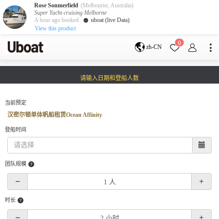
Rose Sonmerfield
(Melbourne, Australia)
Super Yacht cruising Melborne
A hour ago booked
uboat (live Data)
View this product
目的地
0
zh-CN
澳大利亚
墨尔本
黄金海岸
请输入日期和登船人数
悉尼
布里斯班
凯恩斯
阿德莱德
塔斯马尼亚
珀斯
当前预定
达尔文
whitsundays
汉密尔顿单体帆船租赁Ocean Affinity
sunshine coast
登船时间
新西兰
奥克兰
团队规模
游艇活动
包船海钓
拼船海钓
包豪华艇
时长
服务