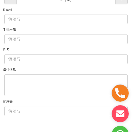
获取游艇报价
为什么选择我们
E-mail
游艇托管
服务条款
关于众艇
手机号码
关于我们
获得优惠码
退款注意事项
帮助中心
Guaranteed fish
姓名
备注信息
优惠码