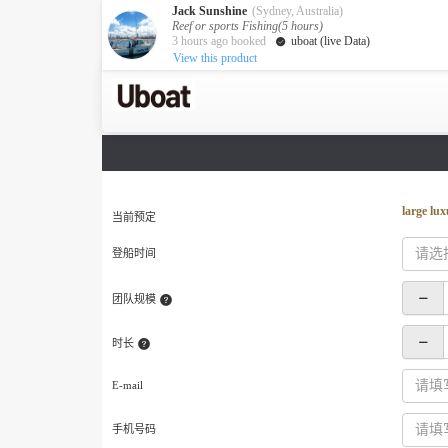
Jack Sunshine
(Sydney, Australia)
Reef or sports Fishing(5 hours)
3 hours ago booked
uboat (live Data)
View this product
澳大利亚
目的地
墨尔本
凯恩斯
达尔文
新西兰
large lu
当前预定
奥克兰
登船时间
包船海钓
游艇活动
团队规模
获取游艇报价
服务
时长
关于我们
关于众艇
E-mail
Guaranteed fish
手机号码