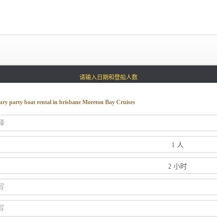
黄金海岸
悉尼
阿德莱德
塔斯马尼亚
请输入日期和登船人数
whitsundays
sunshine coast
xury party boat rental in brisbane Moreton Bay Cruises
拼船海钓
包豪华艇
为什么选择我们
游艇托管
获得优惠码
退款注意事项